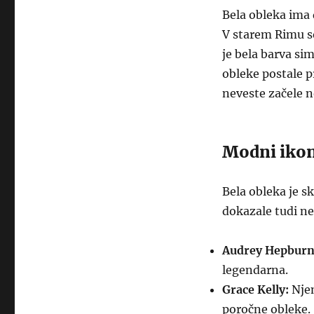
Bela obleka ima 
V starem Rimu so
je bela barva si
obleke postale p
neveste začele no
Modni ikoni
Bela obleka je s
dokazale tudi n
Audrey Hepburn
legendarna.
Grace Kelly:
Njen
poročne obleke.