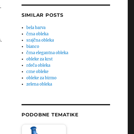
.
j
SIMILAR POSTS
bela barva
črna obleka
.
srajčna obleka
bianco
črna elegantna obleka
obleke za krst
rdeča obleka
crne obleke
obleke za birmo
zelena obleka
PODOBNE TEMATIKE