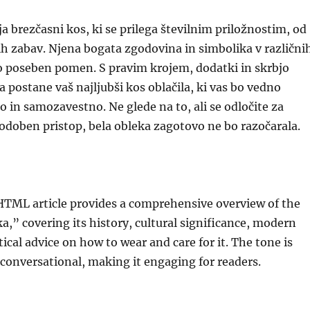
ja brezčasni kos, ki se prilega številnim priložnostim, od
h zabav. Njena bogata zgodovina in simbolika v različni
jo poseben pomen. S pravim krojem, dodatki in skrbjo
a postane vaš najljubši kos oblačila, ki vas bo vedno
o in samozavestno. Ne glede na to, ali se odločite za
i sodoben pristop, bela obleka zagotovo ne bo razočarala.
HTML article provides a comprehensive overview of the
ka,” covering its history, cultural significance, modern
ical advice on how to wear and care for it. The tone is
 conversational, making it engaging for readers.