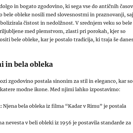
dolgo in bogato zgodovino, ki sega vse do antičnih časov
 bele obleke nosili med slovesnostmi in praznovanji, sa
mbolizirala čistost in nedolžnost. V srednjem veku so bele
riljubljene med plemstvom, zlasti pri porokah, kjer so
siti bele obleke, kar je postalo tradicija, ki traja še danes
 in bela obleka
kozi zgodovino postala sinonim za stil in eleganco, kar so
ekatere modne ikone. Med njimi lahko izpostavimo:
:
Njena bela obleka iz filma “Kadar v Rimu” je postala
a nevesta v beli obleki iz 1956 je postavila standarde za