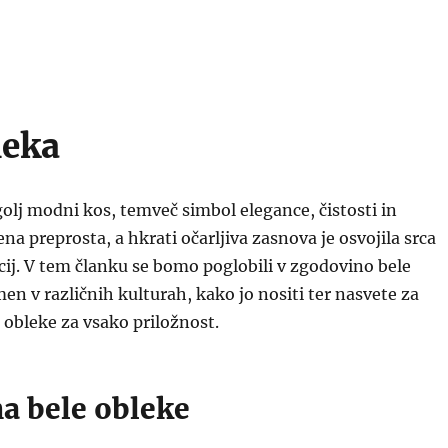
leka
golj modni kos, temveč simbol elegance, čistosti in
na preprosta, a hkrati očarljiva zasnova je osvojila srca
cij. V tem članku se bomo poglobili v zgodovino bele
en v različnih kulturah, kako jo nositi ter nasvete za
e obleke za vsako priložnost.
a bele obleke