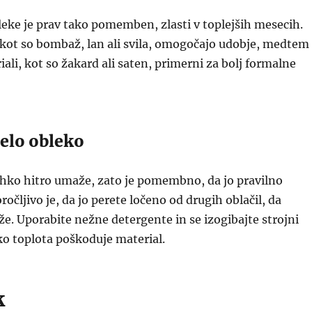
leke je prav tako pomemben, zlasti v toplejših mesecih.
 kot so bombaž, lan ali svila, omogočajo udobje, medtem
iali, kot so žakard ali saten, primerni za bolj formalne
belo obleko
ahko hitro umaže, zato je pomembno, da jo pravilno
ročljivo je, da jo perete ločeno od drugih oblačil, da
e. Uporabite nežne detergente in se izogibajte strojni
hko toplota poškoduje material.
k