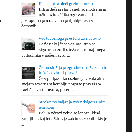
Kaj so infrardeči grelni paneli?
Infrardeči grelni paneli so moderna in
učinkovita oblika ogrevanja, ki
h
postopoma pridobiva na priljubljenosti v
domovih …
Več tovornega prostora za naš avto
Če že nekaj časa vozimo, smo se
sigurno srečali s težavo premajhnega
prtljažnika v našem avtu. …
Čemu služijo pregradne mreže za avto
in kako izbrati pravo?
Če v prtljažniku osebnega vozila ali v
svojem tovornem kombiju pogosto prevažate
različne vrste tovora, potem …
Strokovno beljenje zob z dolgotrajnim
učinkom
Beli in zdravi zobje so lepotni ideal
zadnjih nekaj let. Zdravje zob in obzobnih tkiv je
…