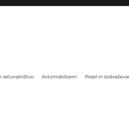
n računalništvo
Avtomobilizem
Posel in izobraževa