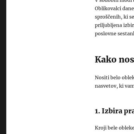
V sodobni modi b
Oblikovalci dane
sproščenih, ki s
priljubljena izb
poslovne sestan
Kako nos
Nositi belo oble
nasvetov, ki vam
1. Izbira p
Kroji bele obleke