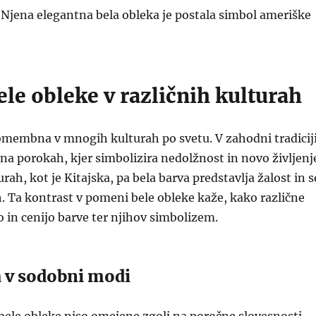
Njena elegantna bela obleka je postala simbol ameriške
le obleke v različnih kulturah
omembna v mnogih kulturah po svetu. V zahodni tradicij
 na porokah, kjer simbolizira nedolžnost in novo življenj
ah, kot je Kitajska, pa bela barva predstavlja žalost in s
. Ta kontrast v pomeni bele obleke kaže, kako različne
 in cenijo barve ter njihov simbolizem.
a v sodobni modi