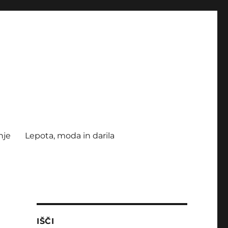
nje
Lepota, moda in darila
IŠČI