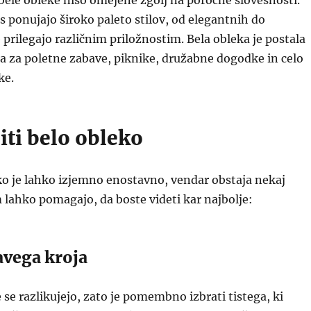
ele obleke niso omejene zgolj na poročne slovesnosti.
s ponujajo široko paleto stilov, od elegantnih do
e prilegajo različnim priložnostim. Bela obleka je postala
ira za poletne zabave, piknike, družabne dogodke in celo
ke.
iti belo obleko
ko je lahko izjemno enostavno, vendar obstaja nekaj
 lahko pomagajo, da boste videti kar najbolje:
ravega kroja
 se razlikujejo, zato je pomembno izbrati tistega, ki