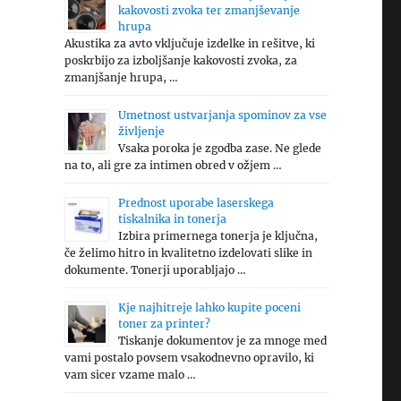
kakovosti zvoka ter zmanjševanje
hrupa
Akustika za avto vključuje izdelke in rešitve, ki
poskrbijo za izboljšanje kakovosti zvoka, za
zmanjšanje hrupa, …
Umetnost ustvarjanja spominov za vse
življenje
Vsaka poroka je zgodba zase. Ne glede
na to, ali gre za intimen obred v ožjem …
Prednost uporabe laserskega
tiskalnika in tonerja
Izbira primernega tonerja je ključna,
če želimo hitro in kvalitetno izdelovati slike in
dokumente. Tonerji uporabljajo …
Kje najhitreje lahko kupite poceni
toner za printer?
Tiskanje dokumentov je za mnoge med
vami postalo povsem vsakodnevno opravilo, ki
vam sicer vzame malo …