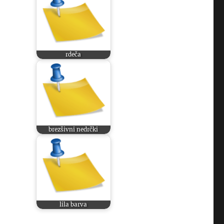
rdeča
brezšivni nedrčki
lila barva