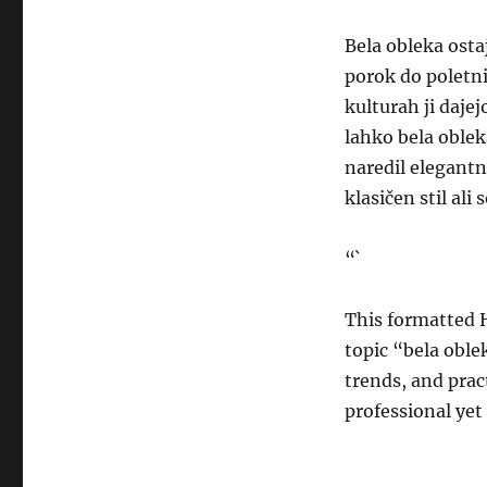
Bela obleka osta
porok do poletni
kulturah ji daje
lahko bela oblek
naredil elegantn
klasičen stil al
“`
This formatted 
topic “bela oble
trends, and pract
professional yet