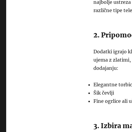
najbolje ustreza 
različne tipe tel
2. Pripomo
Dodatki igrajo k
ujema z zlatimi,
dodajanju:
Elegantne torbi
Šik čevlji
Fine ogrlice ali 
3. Izbira m