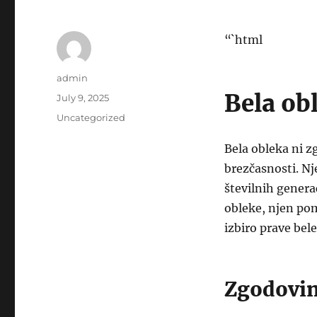
“`html
Author
admin
Bela ob
Posted
July 9, 2025
on
Categories
Uncategorized
Bela obleka ni z
brezčasnosti. Nje
številnih genera
obleke, njen pom
izbiro prave bel
Zgodovin