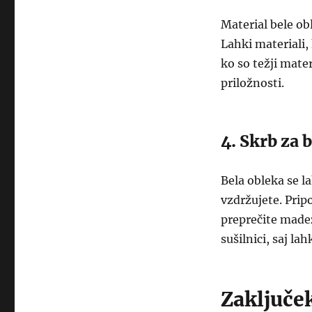
Material bele ob
Lahki materiali,
ko so težji mater
priložnosti.
4. Skrb za 
Bela obleka se l
vzdržujete. Pripo
preprečite madež
sušilnici, saj la
Zaključe