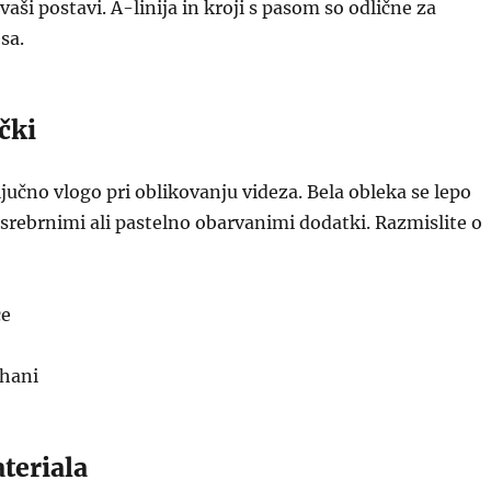
vaši postavi. A-linija in kroji s pasom so odlične za
esa.
čki
ljučno vlogo pri oblikovanju videza. Bela obleka se lepo
 srebrnimi ali pastelno obarvanimi dodatki. Razmislite o
ce
uhani
ateriala