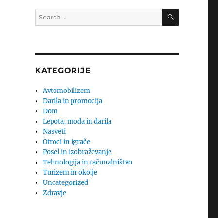
SEARCH
Search
for:
KATEGORIJE
Avtomobilizem
Darila in promocija
Dom
Lepota, moda in darila
Nasveti
Otroci in igrače
Posel in izobraževanje
Tehnologija in računalništvo
Turizem in okolje
Uncategorized
Zdravje