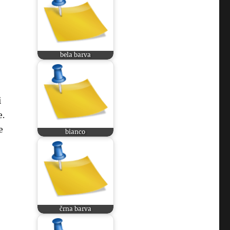
bela barva
i
e.
e
bianco
črna barva