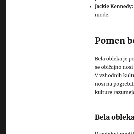
Jackie Kennedy:
mode.
Pomen be
Bela obleka je p
se običajno nosi
V vzhodnih kultur
nosi na pogrebih
kulture razumejo
Bela oblek