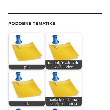
PODOBNE TEMATIKE
najboljše zdravilo
glb
za želodec
soda bikarbona
kk
vnetje mehurja