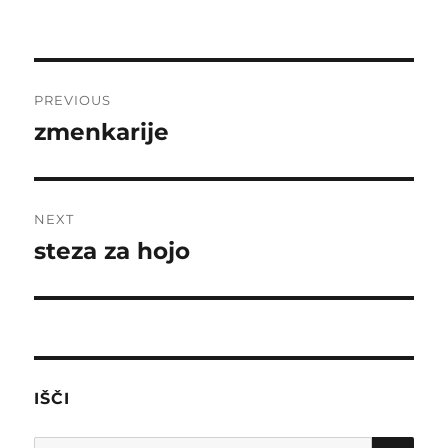
on
Post
PREVIOUS
navigation
zmenkarije
Previous
post:
NEXT
steza za hojo
Next
post:
IŠČI
SE