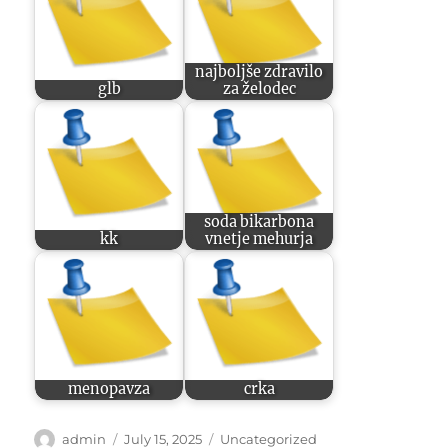
najboljše zdravilo
glb
za želodec
soda bikarbona
kk
vnetje mehurja
menopavza
crka
Author
Posted
Categories
admin
July 15, 2025
Uncategorized