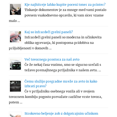
Kje najhitreje lahko kupite poceni toner za printer?
Tiskanje dokumentov je za mnoge med vami postalo
povsem vsakodnevno opravilo, ki vam sicer vzame
malo …
Kaj so infrardeči grelni paneli?
Infrardeči grelni paneli so moderna in učinkovita
oblika ogrevanja, ki postopoma pridobiva na
priljubljenosti v domovih …
Več tovornega prostora za naš avto
Če že nekaj časa vozimo, smo se sigurno srečali s
težavo premajhnega prtljažnika v našem avtu. …
Čemu služijo pregradne mreže za avto in kako
izbrati pravo?
Če v prtljažniku osebnega vozila ali v svojem
tovornem kombiju pogosto prevažate različne vrste tovora,
potem …
Strokovno beljenje zob z dolgotrajnim učinkom