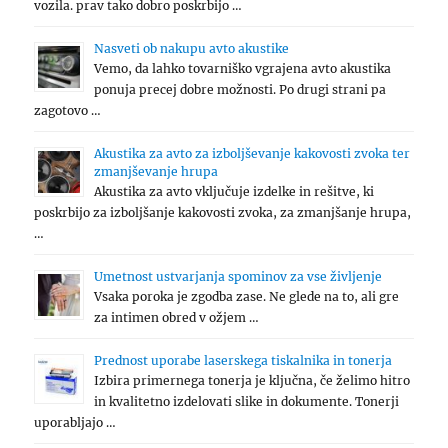
vozila. prav tako dobro poskrbijo …
Nasveti ob nakupu avto akustike
Vemo, da lahko tovarniško vgrajena avto akustika
ponuja precej dobre možnosti. Po drugi strani pa
zagotovo …
Akustika za avto za izboljševanje kakovosti zvoka ter
zmanjševanje hrupa
Akustika za avto vključuje izdelke in rešitve, ki
poskrbijo za izboljšanje kakovosti zvoka, za zmanjšanje hrupa,
…
Umetnost ustvarjanja spominov za vse življenje
Vsaka poroka je zgodba zase. Ne glede na to, ali gre
za intimen obred v ožjem …
Prednost uporabe laserskega tiskalnika in tonerja
Izbira primernega tonerja je ključna, če želimo hitro
in kvalitetno izdelovati slike in dokumente. Tonerji
uporabljajo …