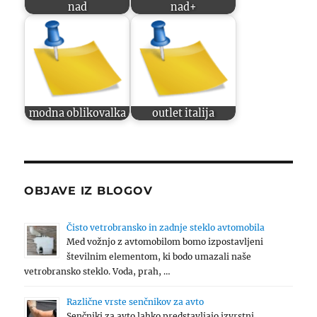
nad
nad+
modna oblikovalka
outlet italija
OBJAVE IZ BLOGOV
Čisto vetrobransko in zadnje steklo avtomobila
Med vožnjo z avtomobilom bomo izpostavljeni
številnim elementom, ki bodo umazali naše
vetrobransko steklo. Voda, prah, …
Različne vrste senčnikov za avto
Senčniki za avto lahko predstavljajo izvrstni