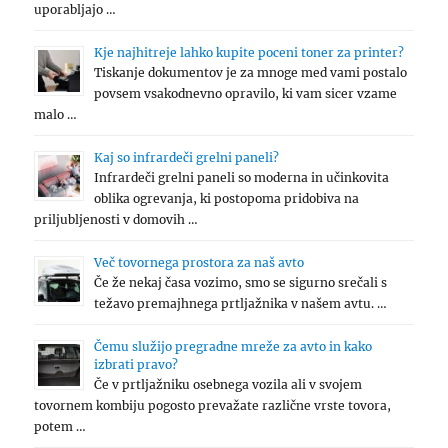
uporabljajo …
Kje najhitreje lahko kupite poceni toner za printer?
Tiskanje dokumentov je za mnoge med vami postalo
povsem vsakodnevno opravilo, ki vam sicer vzame
malo …
Kaj so infrardeči grelni paneli?
Infrardeči grelni paneli so moderna in učinkovita
oblika ogrevanja, ki postopoma pridobiva na
priljubljenosti v domovih …
Več tovornega prostora za naš avto
Če že nekaj časa vozimo, smo se sigurno srečali s
težavo premajhnega prtljažnika v našem avtu. …
Čemu služijo pregradne mreže za avto in kako
izbrati pravo?
Če v prtljažniku osebnega vozila ali v svojem
tovornem kombiju pogosto prevažate različne vrste tovora,
potem …