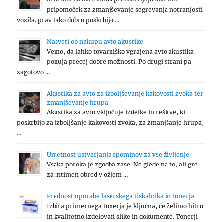
pripomoček za zmanjševanje segrevanja notranjosti
vozila. prav tako dobro poskrbijo …
Nasveti ob nakupu avto akustike
Vemo, da lahko tovarniško vgrajena avto akustika
ponuja precej dobre možnosti. Po drugi strani pa
zagotovo …
Akustika za avto za izboljševanje kakovosti zvoka ter
zmanjševanje hrupa
Akustika za avto vključuje izdelke in rešitve, ki
poskrbijo za izboljšanje kakovosti zvoka, za zmanjšanje hrupa,
…
Umetnost ustvarjanja spominov za vse življenje
Vsaka poroka je zgodba zase. Ne glede na to, ali gre
za intimen obred v ožjem …
Prednost uporabe laserskega tiskalnika in tonerja
Izbira primernega tonerja je ključna, če želimo hitro
in kvalitetno izdelovati slike in dokumente. Tonerji