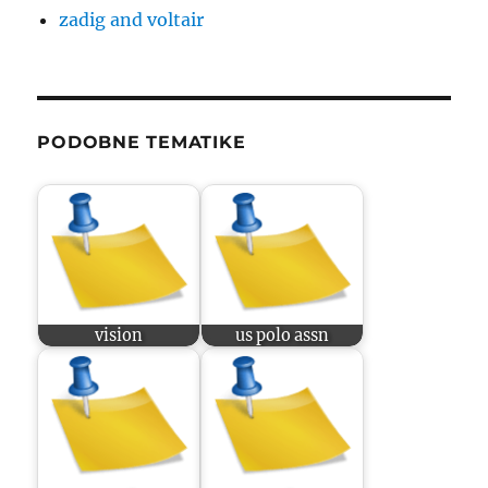
zadig and voltair
PODOBNE TEMATIKE
vision
us polo assn