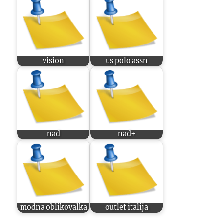
vision
us polo assn
nad
nad+
modna oblikovalka
outlet italija