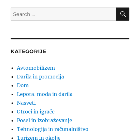
SE
Search
for:
KATEGORIJE
Avtomobilizem
Darila in promocija
Dom
Lepota, moda in darila
Nasveti
Otroci in igrače
Posel in izobraževanje
Tehnologija in računalništvo
Turizem in okolje