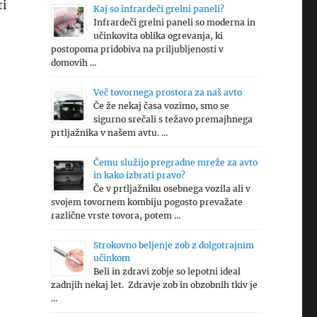
ti
Kaj so infrardeči grelni paneli?
Infrardeči grelni paneli so moderna in
učinkovita oblika ogrevanja, ki
postopoma pridobiva na priljubljenosti v
domovih …
Več tovornega prostora za naš avto
Če že nekaj časa vozimo, smo se
sigurno srečali s težavo premajhnega
prtljažnika v našem avtu. …
Čemu služijo pregradne mreže za avto
in kako izbrati pravo?
Če v prtljažniku osebnega vozila ali v
svojem tovornem kombiju pogosto prevažate
različne vrste tovora, potem …
Strokovno beljenje zob z dolgotrajnim
učinkom
Beli in zdravi zobje so lepotni ideal
zadnjih nekaj let. Zdravje zob in obzobnih tkiv je
…