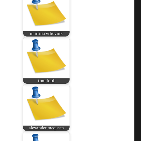
martina vrhovnik
tom ford
alexander mcqueen