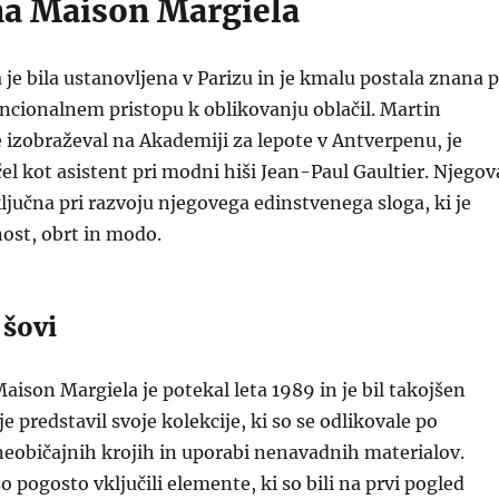
a Maison Margiela
je bila ustanovljena v Parizu in je kmalu postala znana 
cionalnem pristopu k oblikovanju oblačil. Martin
je izobraževal na Akademiji za lepote v Antverpenu, je
čel kot asistent pri modni hiši Jean-Paul Gaultier. Njegov
ključna pri razvoju njegovega edinstvenega sloga, ki je
ost, obrt in modo.
 šovi
aison Margiela je potekal leta 1989 in je bil takojšen
e predstavil svoje kolekcije, ki so se odlikovale po
neobičajnih krojih in uporabi nenavadnih materialov.
o pogosto vključili elemente, ki so bili na prvi pogled