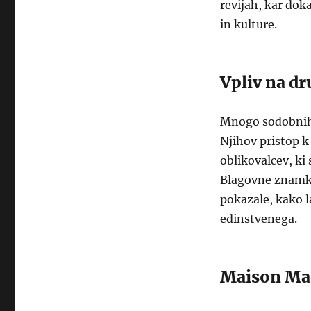
revijah, kar dok
in kulture.
Vpliv na dr
Mnogo sodobnih o
Njihov pristop k 
oblikovalcev, ki
Blagovne znamke
pokazale, kako 
edinstvenega.
Maison Mar