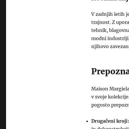
V zadnjih letih 
trajnost. Z upor
tehnik, blagovn
modni industriji
njihovo zavezan
Prepozna
Maison Margiela 
v svoje kolekcij
pogosto prepozna
Drugačeni kroji: