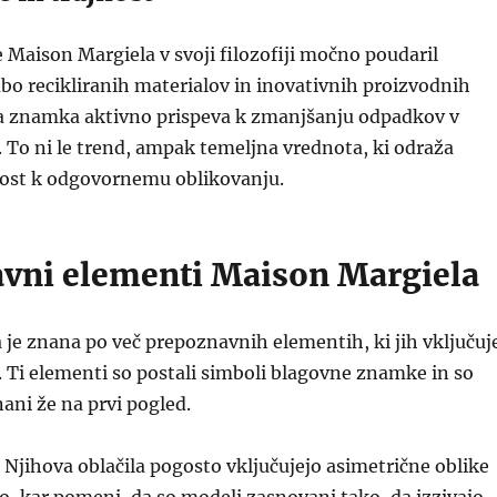
je Maison Margiela v svoji filozofiji močno poudaril
abo recikliranih materialov in inovativnih proizvodnih
a znamka aktivno prispeva k zmanjšanju odpadkov v
. To ni le trend, ampak temeljna vrednota, ki odraža
ost k odgovornemu oblikovanju.
vni elementi Maison Margiela
je znana po več prepoznavnih elementih, ki jih vključuj
e. Ti elementi so postali simboli blagovne znamke in so
ni že na prvi pogled.
Njihova oblačila pogosto vključujejo asimetrične oblike