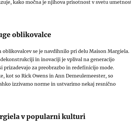
azuje, kako močna je njihova prisotnost v svetu umetnos
uge oblikovalce
blikovalcev se je navdihnilo pri delu Maison Margiela.
dekonstrukciji in inovaciji je vplival na generacijo
 si prizadevajo za preobrazbo in redefinicijo mode.
, kot so Rick Owens in Ann Demeulemeester, so
lahko izzivamo norme in ustvarimo nekaj resnično
giela v popularni kulturi