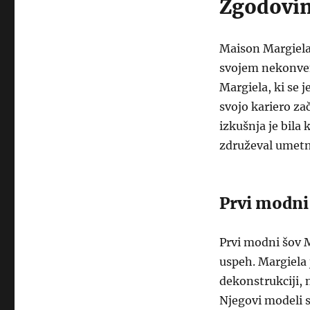
Zgodovin
Maison Margiela 
svojem nekonven
Margiela, ki se 
svojo kariero za
izkušnja je bila 
združeval umetn
Prvi modni
Prvi modni šov M
uspeh. Margiela j
dekonstrukciji, 
Njegovi modeli s