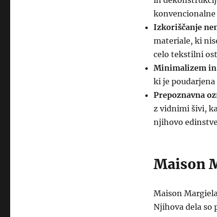
in dekonstrukcij
konvencionalne 
Izkoriščanje ne
materiale, ki ni
celo tekstilni os
Minimalizem in 
ki je poudarjena
Prepoznavna oz
z vidnimi šivi, 
njihovo edinstve
Maison M
Maison Margiela
Njihova dela so 