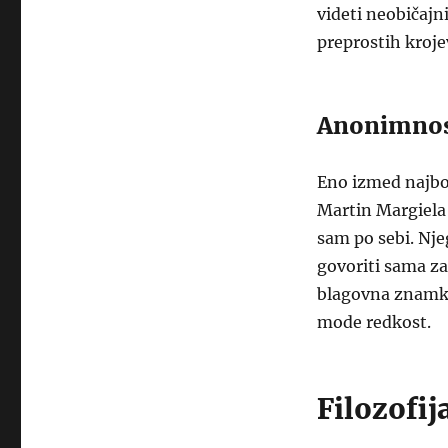
videti neobičajni
preprostih krojev
Anonimnost
Eno izmed najbo
Martin Margiela s
sam po sebi. Nje
govoriti sama za
blagovna znamka
mode redkost.
Filozofij