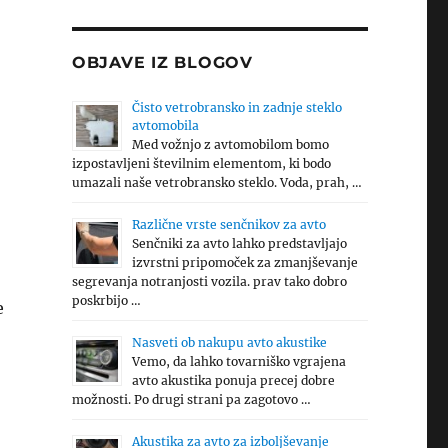
OBJAVE IZ BLOGOV
Čisto vetrobransko in zadnje steklo
avtomobila
Med vožnjo z avtomobilom bomo
izpostavljeni številnim elementom, ki bodo
umazali naše vetrobransko steklo. Voda, prah, …
Različne vrste senčnikov za avto
Senčniki za avto lahko predstavljajo
izvrstni pripomoček za zmanjševanje
segrevanja notranjosti vozila. prav tako dobro
poskrbijo …
e
Nasveti ob nakupu avto akustike
Vemo, da lahko tovarniško vgrajena
avto akustika ponuja precej dobre
možnosti. Po drugi strani pa zagotovo …
Akustika za avto za izboljševanje