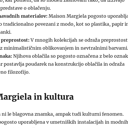
o, kar pomeni, da so modeli zasnovani tako, da izzivajo
predstave o oblačenju.
navadnih materialov:
Maison Margiela pogosto uporablj
so tradicionalno povezani z modo, kot so plastika, papir i
tanki.
preprostost:
V mnogih kolekcijah se odraža preprostost
 z minimalističnim oblikovanjem in nevtralnimi barvami
naka:
Njihova oblačila so pogosto označena z belo ozna
kar postavlja poudarek na konstrukcijo oblačila in odraža
no filozofijo.
argiela in kultura
 ni le blagovna znamka, ampak tudi kulturni fenomen.
pogosto uporabljena v umetniških instalacijah in modni