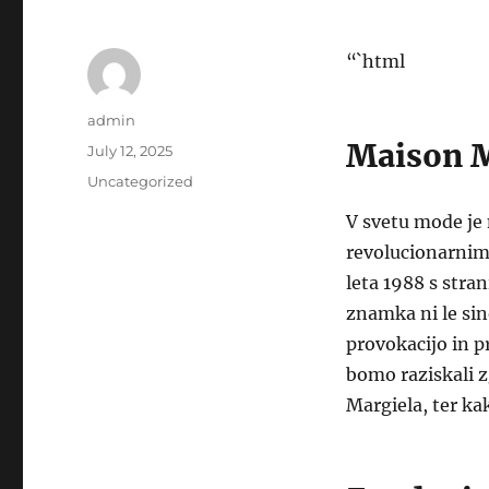
“`html
Author
admin
Maison M
Posted
July 12, 2025
on
Categories
Uncategorized
V svetu mode je
revolucionarnim 
leta 1988 s stra
znamka ni le sin
provokacijo in p
bomo raziskali z
Margiela, ter k