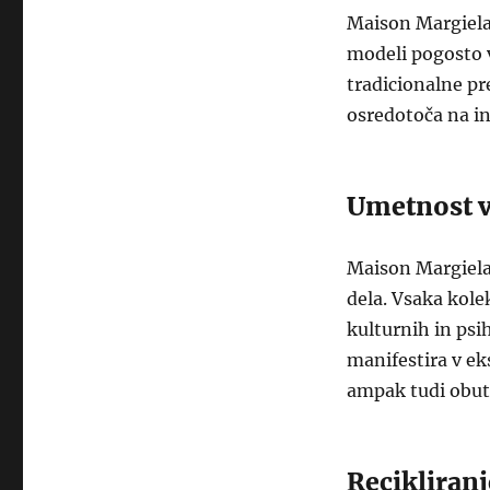
Maison Margiela 
modeli pogosto v
tradicionalne pr
osredotoča na in
Umetnost 
Maison Margiela 
dela. Vsaka kole
kulturnih in ps
manifestira v ek
ampak tudi obut
Recikliranj