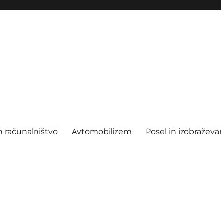
n računalništvo
Avtomobilizem
Posel in izobraževa