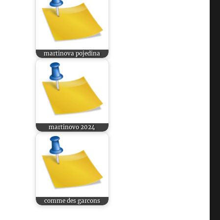
martinova pojedina
martinovo 2024
comme des garcons