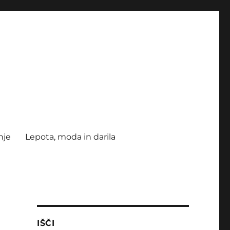
nje
Lepota, moda in darila
IŠČI