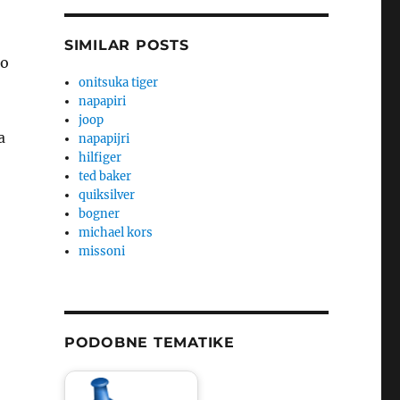
SIMILAR POSTS
po
onitsuka tiger
napapiri
joop
a
napapijri
hilfiger
ted baker
quiksilver
bogner
michael kors
missoni
PODOBNE TEMATIKE