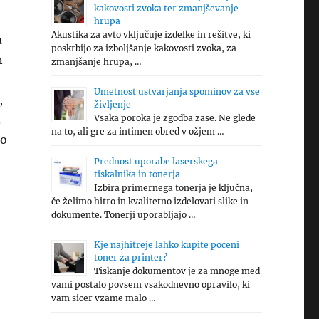
kakovosti zvoka ter zmanjševanje
hrupa
Akustika za avto vključuje izdelke in rešitve, ki
a
poskrbijo za izboljšanje kakovosti zvoka, za
n
zmanjšanje hrupa, …
Umetnost ustvarjanja spominov za vse
,
življenje
.
Vsaka poroka je zgodba zase. Ne glede
na to, ali gre za intimen obred v ožjem …
ko
Prednost uporabe laserskega
tiskalnika in tonerja
Izbira primernega tonerja je ključna,
če želimo hitro in kvalitetno izdelovati slike in
dokumente. Tonerji uporabljajo …
Kje najhitreje lahko kupite poceni
toner za printer?
Tiskanje dokumentov je za mnoge med
vami postalo povsem vsakodnevno opravilo, ki
vam sicer vzame malo …
h