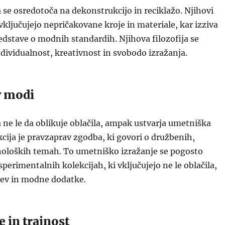
se osredotoča na dekonstrukcijo in reciklažo. Njihovi
ključujejo nepričakovane kroje in materiale, kar izziva
edstave o modnih standardih. Njihova filozofija se
dividualnost, kreativnost in svobodo izražanja.
v modi
ne le da oblikuje oblačila, ampak ustvarja umetniška
kcija je pravzaprav zgodba, ki govori o družbenih,
iholoških temah. To umetniško izražanje se pogosto
sperimentalnih kolekcijah, ki vključujejo ne le oblačila,
ev in modne dodatke.
e in trajnost