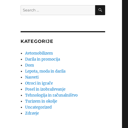
SEARCH
Search
for:
KATEGORIJE
Avtomobilizem
Darila in promocija
Dom
Lepota, moda in darila
Nasveti
Otroci in igrače
Posel in izobraževanje
Tehnologija in računalništvo
Turizem in okolje
Uncategorized
Zdravje