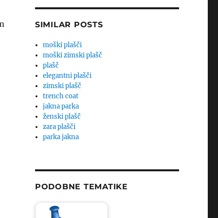
am
SIMILAR POSTS
moški plašči
moški zimski plašč
plašč
elegantni plašči
zimski plašč
trench coat
jakna parka
ženski plašč
zara plašči
parka jakna
PODOBNE TEMATIKE