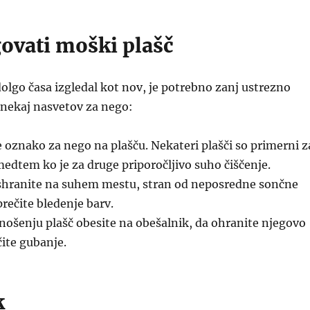
ovati moški plašč
dolgo časa izgledal kot nov, je potrebno zanj ustrezno
e nekaj nasvetov za nego:
 oznako za nego na plašču. Nekateri plašči so primerni z
medtem ko je za druge priporočljivo suho čiščenje.
shranite na suhem mestu, stran od neposredne sončne
prečite bledenje barv.
nošenju plašč obesite na obešalnik, da ohranite njegovo
čite gubanje.
k