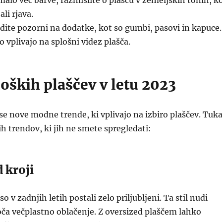
 malo več barve, razmislite o plašču v zemeljskih tonih, k
ali rjava.
ite pozorni na dodatke, kot so gumbi, pasovi in kapuce.
o vplivajo na splošni videz plašča.
oških plaščev v letu 2023
se nove modne trende, ki vplivajo na izbiro plaščev. Tuka
ih trendov, ki jih ne smete spregledati:
d kroji
so v zadnjih letih postali zelo priljubljeni. Ta stil nudi
ča večplastno oblačenje. Z oversized plaščem lahko