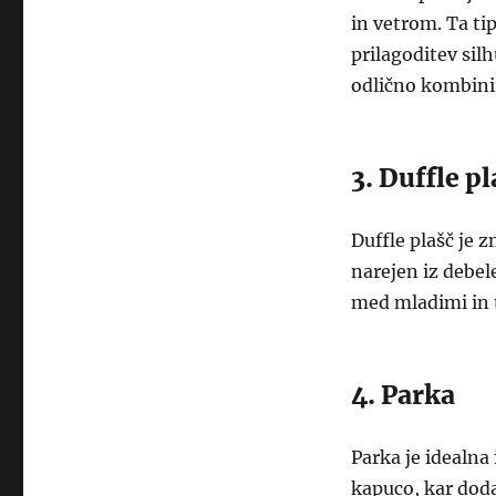
in vetrom. Ta ti
prilagoditev sil
odlično kombinir
3. Duffle pl
Duffle plašč je 
narejen iz debel
med mladimi in ti
4. Parka
Parka je idealna
kapuco, kar doda