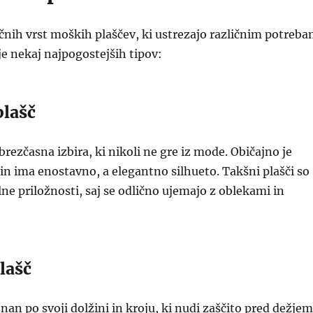
ičnih vrst moških plaščev, ki ustrezajo različnim potreb
 je nekaj najpogostejših tipov:
plašč
 brezčasna izbira, ki nikoli ne gre iz mode. Običajno je
 in ima enostavno, a elegantno silhueto. Takšni plašči so
lne priložnosti, saj se odlično ujemajo z oblekami in
lašč
znan po svoji dolžini in kroju, ki nudi zaščito pred dežjem