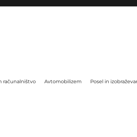
n računalništvo
Avtomobilizem
Posel in izobraževa