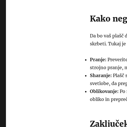
Kako neg
Da bo vaš plašč 
skrbeti. Tukaj j
Pranje:
Preverite
strojno pranje, 
Sharanje:
Plašč 
svetlobe, da pre
Oblikovanje:
Po 
obliko in prepre
Zaključe