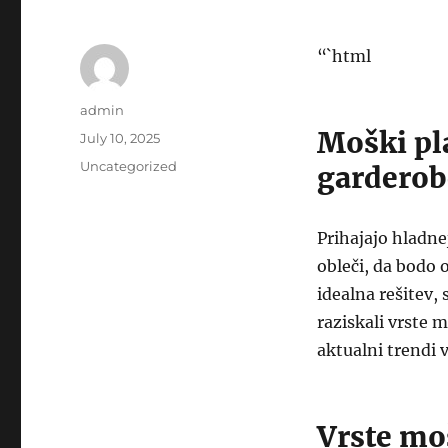
“`html
Author
admin
Moški pl
Posted
July 10, 2025
on
Categories
Uncategorized
garderob
Prihajajo hladne
obleči, da bodo o
idealna rešitev,
raziskali vrste 
aktualni trendi
Vrste mo