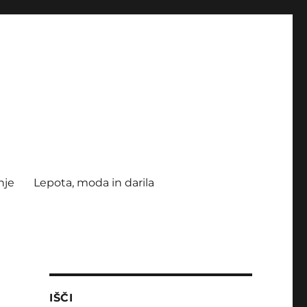
nje
Lepota, moda in darila
IŠČI