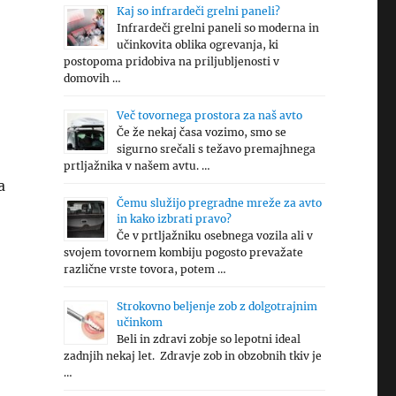
Kaj so infrardeči grelni paneli?
Infrardeči grelni paneli so moderna in
učinkovita oblika ogrevanja, ki
postopoma pridobiva na priljubljenosti v
domovih …
Več tovornega prostora za naš avto
Če že nekaj časa vozimo, smo se
sigurno srečali s težavo premajhnega
prtljažnika v našem avtu. …
a
Čemu služijo pregradne mreže za avto
in kako izbrati pravo?
Če v prtljažniku osebnega vozila ali v
svojem tovornem kombiju pogosto prevažate
različne vrste tovora, potem …
Strokovno beljenje zob z dolgotrajnim
učinkom
Beli in zdravi zobje so lepotni ideal
zadnjih nekaj let. Zdravje zob in obzobnih tkiv je
…