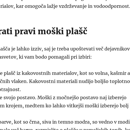
rialov, kar omogoča lažje vzdrževanje in vodoodpornost
ati pravi moški plašč
ašča je lahko izziv, saj je treba upoštevati več dejavnikov
asvetov, ki vam bodo pomagali pri izbiri:
e plašč iz kakovostnih materialov, kot so volna, kašmir a
čnih vlaken. Kakovostni materiali nudijo boljšo toplotno
otrajnost.
 svojo postavo. Moški z močnejšo postavo naj izberejo
im krojem, medtem ko lahko vitkejši moški izberejo bolj
barve, kot so črna, siva in temno modra, so vedno v modi