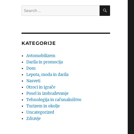
SEARCH
Search
for:
KATEGORIJE
Avtomobilizem
Darila in promocija
Dom
Lepota, moda in darila
Nasveti
Otroci in igrače
Posel in izobraževanje
Tehnologija in računalništvo
Turizem in okolje
Uncategorized
Zdravje