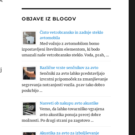
ot
OBJAVE IZ BLOGOV
Čisto vetrobransko in zadnje steklo
avtomobila
Med vožnjo z avtomobilom bomo
izpostavljeni številnim elementom, ki bodo
umazali naše vetrobransko steklo. Voda, prah, …
Različne vrste senčnikov za avto
j
Senčniki za avto lahko predstavljajo
izvrstni pripomoček za zmanjševanje
segrevanja notranjosti vozila. prav tako dobro
poskrbijo …
Nasveti ob nakupu avto akustike
Vemo, da lahko tovarniško vgrajena
avto akustika ponuja precej dobre
možnosti. Po drugi strani pa zagotovo …
Akustika za avto za izboljševanje