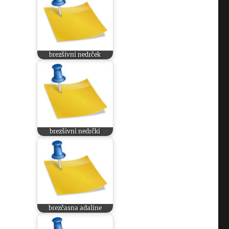
brezšivni nedrček
brezšivni nedrčki
brezčasna adaline