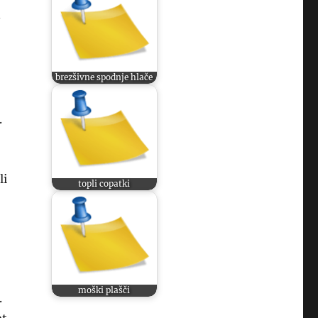
.
brezšivne spodnje hlače
.
li
topli copatki
moški plašči
.