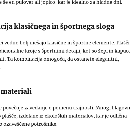
še en pulover ali jopico, kar je idealno za hladne dni.
cija klasičnega in športnega sloga
i vedno bolj mešajo klasične in športne elemente. Plašči
dicionalne kroje s športnimi detajli, kot so žepi in kapuc
 hit. Ta kombinacija omogoča, da ostanete elegantni,
.
 materiali
se povečuje zavedanje o pomenu trajnosti. Mnogi blagovn
plašče, izdelane iz ekoloških materialov, kar je odlična
ko ozaveščene potrošnike.