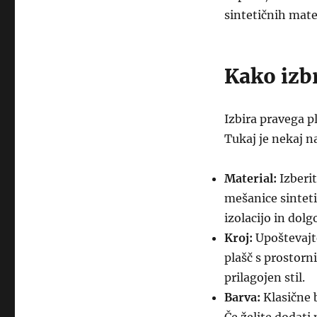
sintetičnih mate
Kako izbr
Izbira pravega pl
Tukaj je nekaj n
Material:
Izberit
mešanice sinteti
izolacijo in dolg
Kroj:
Upoštevajte
plašč s prostorn
prilagojen stil.
Barva:
Klasične 