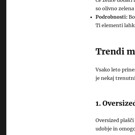
Če želite dodati
so olivno zelena 
Podrobnosti:
Bod
Ti elementi lahk
Trendi m
Vsako leto prine
je nekaj trenutn
1. Oversize
Oversized plašči 
udobje in omogo