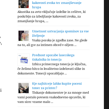
kakovosti zvoka ter zmanjševanje
hrupa
Akustika za avto vključuje izdelke in rešitve, ki
poskrbijo za izboljšanje kakovosti zvoka, za
zmanjšanje hrupa, …
Umetnost ustvarjanja spominov za vse
,
življenje
Vsaka poroka je zgodba zase. Ne glede
e,
na to, ali gre za intimen obred v ožjem …
Prednost uporabe laserskega
tiskalnika in tonerja
Izbira primernega tonerja je ključna,
če želimo hitro in kvalitetno izdelovati slike in
dokumente. Tonerji uporabljajo …
Kje najhitreje lahko kupite poceni
toner za printer?
i
Tiskanje dokumentov je za mnoge med
vami postalo povsem vsakodnevno opravilo, ki
vam sicer vzame malo …