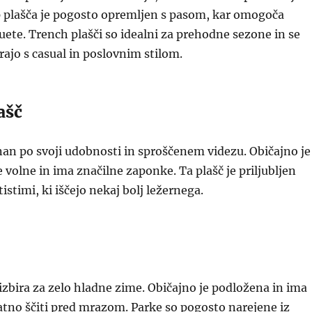
p plašča je pogosto opremljen s pasom, kar omogoča
huete. Trench plašči so idealni za prehodne sezone in se
ajo s casual in poslovnim stilom.
ašč
znan po svoji udobnosti in sproščenem videzu. Običajno je
e volne in ima značilne zaponke. Ta plašč je priljubljen
stimi, ki iščejo nekaj bolj ležernega.
 izbira za zelo hladne zime. Običajno je podložena in ima
tno ščiti pred mrazom. Parke so pogosto narejene iz