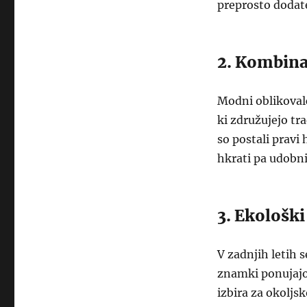
preprosto dodate 
2. Kombina
Modni oblikovalc
ki združujejo tra
so postali pravi
hkrati pa udobni
3. Ekološki
V zadnjih letih 
znamki ponujajo 
izbira za okoljs