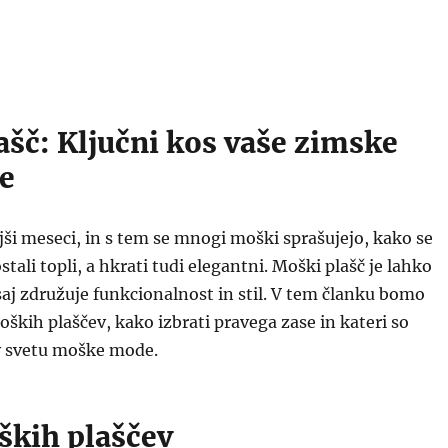
ašč: Ključni kos vaše zimske
e
jši meseci, in s tem se mnogi moški sprašujejo, kako se
stali topli, a hkrati tudi elegantni. Moški plašč je lahko
 saj združuje funkcionalnost in stil. V tem članku bomo
moških plaščev, kako izbrati pravega zase in kateri so
 v svetu moške mode.
ških plaščev