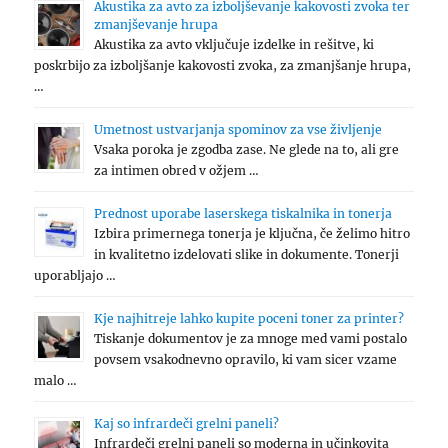
Akustika za avto za izboljševanje kakovosti zvoka ter
zmanjševanje hrupa
Akustika za avto vključuje izdelke in rešitve, ki
poskrbijo za izboljšanje kakovosti zvoka, za zmanjšanje hrupa,
…
Umetnost ustvarjanja spominov za vse življenje
Vsaka poroka je zgodba zase. Ne glede na to, ali gre
za intimen obred v ožjem …
Prednost uporabe laserskega tiskalnika in tonerja
Izbira primernega tonerja je ključna, če želimo hitro
in kvalitetno izdelovati slike in dokumente. Tonerji
uporabljajo …
Kje najhitreje lahko kupite poceni toner za printer?
Tiskanje dokumentov je za mnoge med vami postalo
povsem vsakodnevno opravilo, ki vam sicer vzame
malo …
Kaj so infrardeči grelni paneli?
Infrardeči grelni paneli so moderna in učinkovita