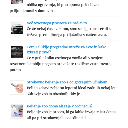
oblika ogrevanja, ki postopoma pridobiva na
priljubljenosti v domovih …
Več tovornega prostora za naš avto
Če že nekaj časa vozimo, smo se sigurno srečali s
težavo premajhnega prtljažnika v našem avtu. …
Čemu služijo pregradne mreže za avto in kako
izbrati pravo?
Če v prtljažniku osebnega vozila ali v svojem
tovornem kombiju pogosto prevažate različne vrste tovora,
potem …
Strokovno beljenje zob z dolgotrajnim učinkom
Beli in zdravi zobje so lepotni ideal zadnjih nekaj let.
Zdravje zob in obzobnih tkiv je …
Beljenje zob doma ali raje v ordinaciji?
Beljenje zob je proces, ki ga lahko izvajate kar doma
ali pa pri strokovnjaku v ordinaciji. …