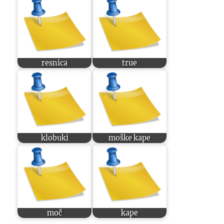
resnica
true
klobuki
moške kape
moč
kape