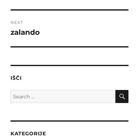
post:
NEXT
zalando
Next
post:
IŠČI
SE
Search
for:
KATEGORIJE