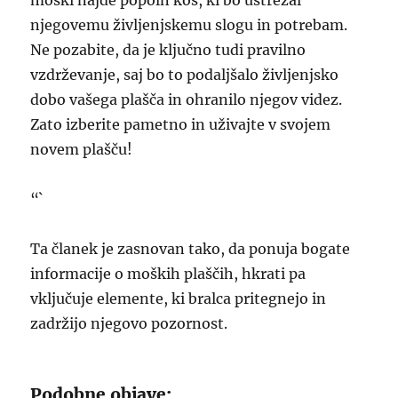
moški najde popoln kos, ki bo ustrezal
njegovemu življenjskemu slogu in potrebam.
Ne pozabite, da je ključno tudi pravilno
vzdrževanje, saj bo to podaljšalo življenjsko
dobo vašega plašča in ohranilo njegov videz.
Zato izberite pametno in uživajte v svojem
novem plašču!
“`
Ta članek je zasnovan tako, da ponuja bogate
informacije o moških plaščih, hkrati pa
vključuje elemente, ki bralca pritegnejo in
zadržijo njegovo pozornost.
Podobne objave: