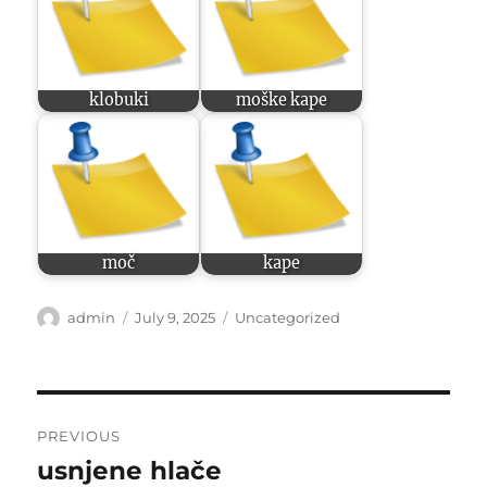
klobuki
moške kape
moč
kape
Author
Posted
Categories
admin
July 9, 2025
Uncategorized
on
Post
PREVIOUS
navigation
usnjene hlače
Previous