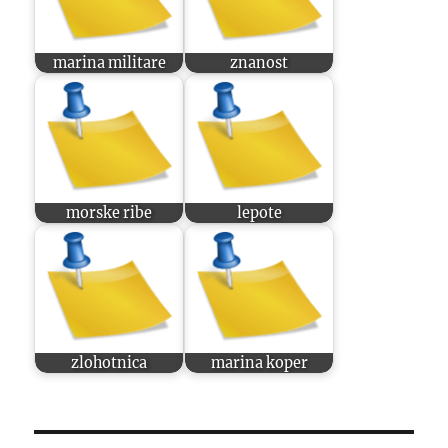
marina militare
znanost
morske ribe
lepote
zlohotnica
marina koper