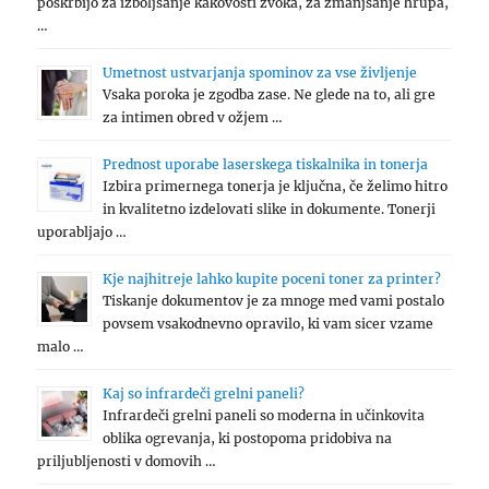
poskrbijo za izboljšanje kakovosti zvoka, za zmanjšanje hrupa,
…
Umetnost ustvarjanja spominov za vse življenje
Vsaka poroka je zgodba zase. Ne glede na to, ali gre
za intimen obred v ožjem …
Prednost uporabe laserskega tiskalnika in tonerja
Izbira primernega tonerja je ključna, če želimo hitro
in kvalitetno izdelovati slike in dokumente. Tonerji
uporabljajo …
Kje najhitreje lahko kupite poceni toner za printer?
Tiskanje dokumentov je za mnoge med vami postalo
povsem vsakodnevno opravilo, ki vam sicer vzame
malo …
Kaj so infrardeči grelni paneli?
Infrardeči grelni paneli so moderna in učinkovita
oblika ogrevanja, ki postopoma pridobiva na
priljubljenosti v domovih …