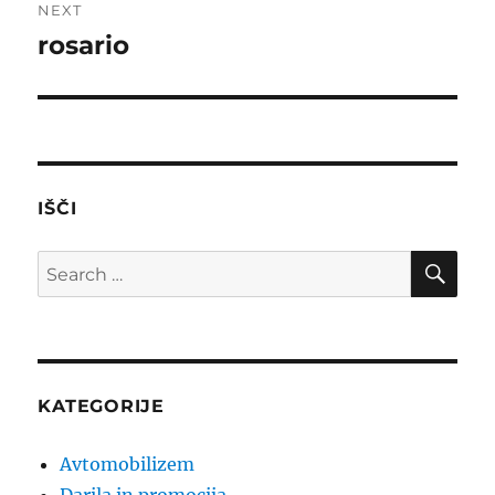
NEXT
rosario
Next
post:
IŠČI
SE
Search
for:
KATEGORIJE
Avtomobilizem