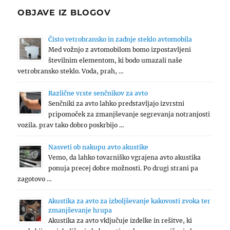
OBJAVE IZ BLOGOV
Čisto vetrobransko in zadnje steklo avtomobila
Med vožnjo z avtomobilom bomo izpostavljeni
številnim elementom, ki bodo umazali naše
vetrobransko steklo. Voda, prah, …
Različne vrste senčnikov za avto
Senčniki za avto lahko predstavljajo izvrstni
pripomoček za zmanjševanje segrevanja notranjosti
vozila. prav tako dobro poskrbijo …
Nasveti ob nakupu avto akustike
Vemo, da lahko tovarniško vgrajena avto akustika
ponuja precej dobre možnosti. Po drugi strani pa
zagotovo …
Akustika za avto za izboljševanje kakovosti zvoka ter
zmanjševanje hrupa
Akustika za avto vključuje izdelke in rešitve, ki