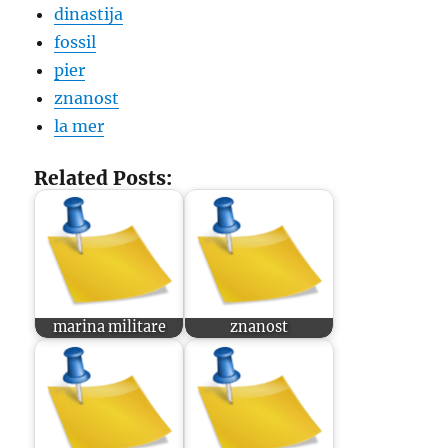
dinastija
fossil
pier
znanost
la mer
Related Posts:
marina militare
znanost