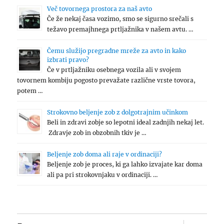
Več tovornega prostora za naš avto
Če že nekaj časa vozimo, smo se sigurno srečali s
težavo premajhnega prtljažnika v našem avtu. …
Čemu služijo pregradne mreže za avto in kako
izbrati pravo?
Če v prtljažniku osebnega vozila ali v svojem
tovornem kombiju pogosto prevažate različne vrste tovora,
potem …
Strokovno beljenje zob z dolgotrajnim učinkom
Beli in zdravi zobje so lepotni ideal zadnjih nekaj let.
Zdravje zob in obzobnih tkiv je …
Beljenje zob doma ali raje v ordinaciji?
Beljenje zob je proces, ki ga lahko izvajate kar doma
ali pa pri strokovnjaku v ordinaciji. …
expand