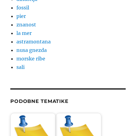
fossil
pier
znanost
la mer
astramontana
nusa gnezda
morske ribe
sali
PODOBNE TEMATIKE