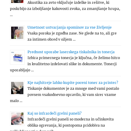
Akustika za avto vključuje izdelke in rešitve, ki
poskrbijo za izboljšanje kakovosti zvoka, za zmanjšanje hrupa,
…
Umetnost ustvarjanja spominov za vse življenje
Vsaka poroka je zgodba zase. Ne glede na to, ali gre
za intimen obred v ožjem …
Prednost uporabe laserskega tiskalnika in tonerja
Izbira primernega tonerja je ključna, če želimo hitro
in kvalitetno izdelovati slike in dokumente. Tonerji
uporabljajo …
Kje najhitreje lahko kupite poceni toner za printer?
Tiskanje dokumentov je za mnoge med vami postalo
povsem vsakodnevno opravilo, ki vam sicer vzame
malo …
Kaj so infrardeči grelni paneli?
Infrardeči grelni paneli so moderna in učinkovita
oblika ogrevanja, ki postopoma pridobiva na