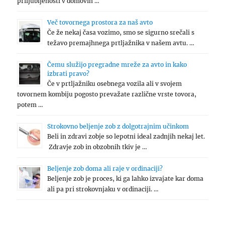
priljubljenosti v domovih …
Več tovornega prostora za naš avto
Če že nekaj časa vozimo, smo se sigurno srečali s
težavo premajhnega prtljažnika v našem avtu. …
Čemu služijo pregradne mreže za avto in kako
izbrati pravo?
Če v prtljažniku osebnega vozila ali v svojem
tovornem kombiju pogosto prevažate različne vrste tovora,
potem …
Strokovno beljenje zob z dolgotrajnim učinkom
Beli in zdravi zobje so lepotni ideal zadnjih nekaj let.
Zdravje zob in obzobnih tkiv je …
Beljenje zob doma ali raje v ordinaciji?
Beljenje zob je proces, ki ga lahko izvajate kar doma
ali pa pri strokovnjaku v ordinaciji. …