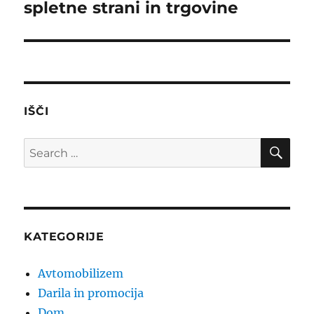
spletne strani in trgovine
IŠČI
SE
Search
for:
KATEGORIJE
Avtomobilizem
Darila in promocija
Dom