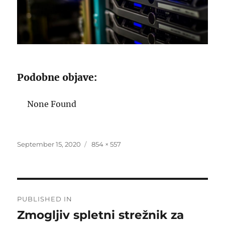
Podobne objave:
None Found
Posted
Full
September 15, 2020
854 × 557
on
size
Post
PUBLISHED IN
navigation
Zmogljiv spletni strežnik za