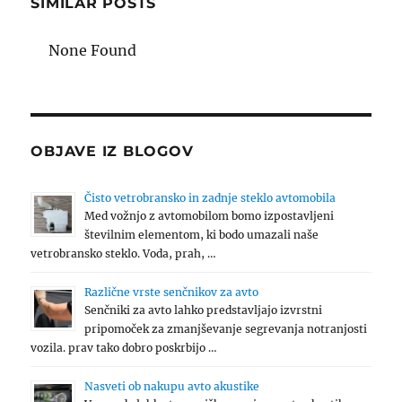
SIMILAR POSTS
None Found
OBJAVE IZ BLOGOV
Čisto vetrobransko in zadnje steklo avtomobila
Med vožnjo z avtomobilom bomo izpostavljeni
številnim elementom, ki bodo umazali naše
vetrobransko steklo. Voda, prah, …
Različne vrste senčnikov za avto
Senčniki za avto lahko predstavljajo izvrstni
pripomoček za zmanjševanje segrevanja notranjosti
vozila. prav tako dobro poskrbijo …
Nasveti ob nakupu avto akustike