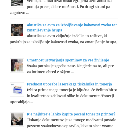
Vemo, da lahko tovarniško vgrajena avto akustika
ponuja precej dobre možnosti. Po drugi strani pa
zagotovo …
Akustika za avto za izboljševanje kakovosti zvoka ter
zmanjševanje hrupa
Akustika za avto vključuje izdelke in rešitve, ki
poskrbijo za izboljšanje kakovosti zvoka, za zmanjšanje hrupa,
…
Umetnost ustvarjanja spominov za vse življenje
Vsaka poroka je zgodba zase. Ne glede na to, ali gre
za intimen obred v ožjem …
Prednost uporabe laserskega tiskalnika in tonerja
Izbira primernega tonerja je ključna, če želimo hitro
in kvalitetno izdelovati slike in dokumente. Tonerji
uporabljajo …
Kje najhitreje lahko kupite poceni toner za printer?
Tiskanje dokumentov je za mnoge med vami postalo
povsem vsakodnevno opravilo, ki vam sicer vzame