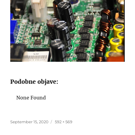
Podobne objave:
None Found
Posted
Full
September 15, 2020
592 × 569
on
size