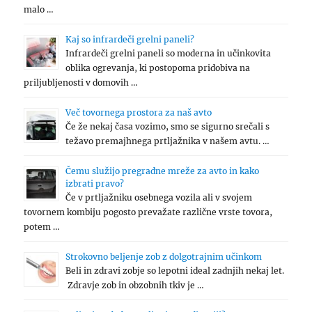
malo …
Kaj so infrardeči grelni paneli?
Infrardeči grelni paneli so moderna in učinkovita
oblika ogrevanja, ki postopoma pridobiva na
priljubljenosti v domovih …
Več tovornega prostora za naš avto
Če že nekaj časa vozimo, smo se sigurno srečali s
težavo premajhnega prtljažnika v našem avtu. …
Čemu služijo pregradne mreže za avto in kako
izbrati pravo?
Če v prtljažniku osebnega vozila ali v svojem
tovornem kombiju pogosto prevažate različne vrste tovora,
potem …
Strokovno beljenje zob z dolgotrajnim učinkom
Beli in zdravi zobje so lepotni ideal zadnjih nekaj let.
Zdravje zob in obzobnih tkiv je …