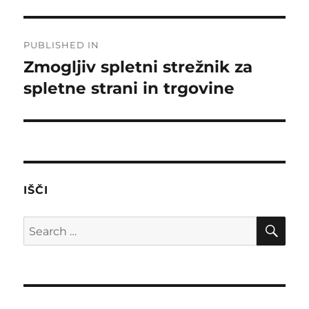
Post
PUBLISHED IN
navigation
Zmogljiv spletni strežnik za
spletne strani in trgovine
IŠČI
SE
Search
for: