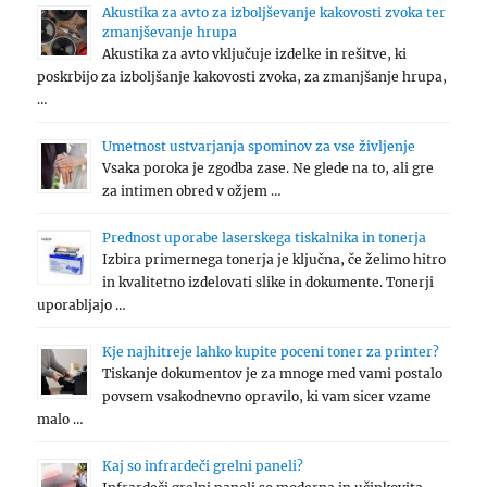
Akustika za avto za izboljševanje kakovosti zvoka ter
zmanjševanje hrupa
Akustika za avto vključuje izdelke in rešitve, ki
poskrbijo za izboljšanje kakovosti zvoka, za zmanjšanje hrupa,
…
Umetnost ustvarjanja spominov za vse življenje
Vsaka poroka je zgodba zase. Ne glede na to, ali gre
za intimen obred v ožjem …
Prednost uporabe laserskega tiskalnika in tonerja
Izbira primernega tonerja je ključna, če želimo hitro
in kvalitetno izdelovati slike in dokumente. Tonerji
uporabljajo …
Kje najhitreje lahko kupite poceni toner za printer?
Tiskanje dokumentov je za mnoge med vami postalo
povsem vsakodnevno opravilo, ki vam sicer vzame
malo …
Kaj so infrardeči grelni paneli?