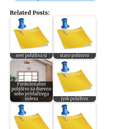
Related Posts:
svet pohištva si
staro pohistvo
Funkcionalno
pohištvo za dnevno
sobo privlačnega
videza
jysk pohištvo