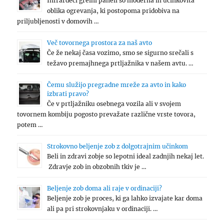
Infrardeči grelni paneli so moderna in učinkovita
oblika ogrevanja, ki postopoma pridobiva na
priljubljenosti v domovih …
Več tovornega prostora za naš avto
Če že nekaj časa vozimo, smo se sigurno srečali s
težavo premajhnega prtljažnika v našem avtu. …
Čemu služijo pregradne mreže za avto in kako
izbrati pravo?
Če v prtljažniku osebnega vozila ali v svojem
tovornem kombiju pogosto prevažate različne vrste tovora,
potem …
Strokovno beljenje zob z dolgotrajnim učinkom
Beli in zdravi zobje so lepotni ideal zadnjih nekaj let.
Zdravje zob in obzobnih tkiv je …
Beljenje zob doma ali raje v ordinaciji?
Beljenje zob je proces, ki ga lahko izvajate kar doma
ali pa pri strokovnjaku v ordinaciji. …