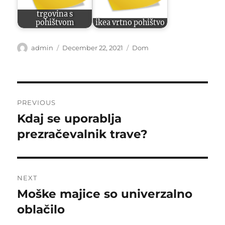
trgovina s
pohištvom
ikea vrtno pohištvo
Author
Posted
Categories
admin
December 22, 2021
Dom
on
Post
PREVIOUS
navigation
Kdaj se uporablja
Previous
post:
prezračevalnik trave?
NEXT
Moške majice so univerzalno
Next
post:
oblačilo