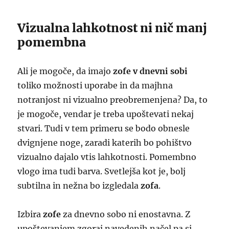
Vizualna lahkotnost ni nič manj
pomembna
Ali je mogoče, da imajo
zofe v dnevni sobi
toliko možnosti uporabe in da majhna
notranjost ni vizualno preobremenjena? Da, to
je mogoče, vendar je treba upoštevati nekaj
stvari. Tudi v tem primeru se bodo obnesle
dvignjene noge, zaradi katerih bo pohištvo
vizualno dajalo vtis lahkotnosti. Pomembno
vlogo ima tudi barva. Svetlejša kot je, bolj
subtilna in nežna bo izgledala
zofa
.
Izbira
zofe
za dnevno sobo ni enostavna. Z
upoštevanjem zgoraj navedenih načel pa si