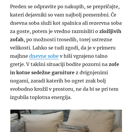
Preden se odpravite po nakupih, se prepričajte,
kateri dejavniki so vam najbolj pomembni. Če
dnevna soba služi kot spalnica ali rezervna soba
za goste, potem je vredno razmisliti o
zložljivih
zofah
, po možnosti trosedih, torej ustrezne
velikosti. Lahko se tudi zgodi, da je v primeru
majhne
dnevne sobe
v hiši vgrajeno talno
gretje. V takšni situaciji bodite pozorni na
zofe
in kotne sedežne garniture
z dvignjenimi
nogami, zaradi katerih bo ogret zrak bolj
svobodno krožil v prostoru, ne da bi se pri tem
izgubila toplotna energija.