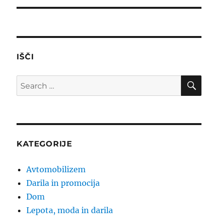
IŠČI
SE
Search
for:
KATEGORIJE
Avtomobilizem
Darila in promocija
Dom
Lepota, moda in darila