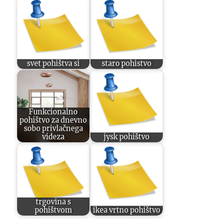
svet pohištva si
staro pohistvo
Funkcionalno
pohištvo za dnevno
sobo privlačnega
videza
jysk pohištvo
trgovina s
pohištvom
ikea vrtno pohištvo