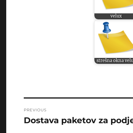
velux
strešna okna vel
Post
PREVIOUS
navigation
Dostava paketov za podj
Previous
post: