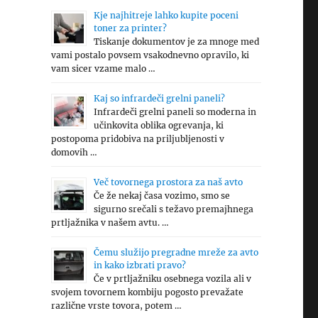
Kje najhitreje lahko kupite poceni
toner za printer?
Tiskanje dokumentov je za mnoge med
vami postalo povsem vsakodnevno opravilo, ki
vam sicer vzame malo …
Kaj so infrardeči grelni paneli?
Infrardeči grelni paneli so moderna in
učinkovita oblika ogrevanja, ki
postopoma pridobiva na priljubljenosti v
domovih …
Več tovornega prostora za naš avto
Če že nekaj časa vozimo, smo se
sigurno srečali s težavo premajhnega
prtljažnika v našem avtu. …
Čemu služijo pregradne mreže za avto
in kako izbrati pravo?
Če v prtljažniku osebnega vozila ali v
svojem tovornem kombiju pogosto prevažate
različne vrste tovora, potem …