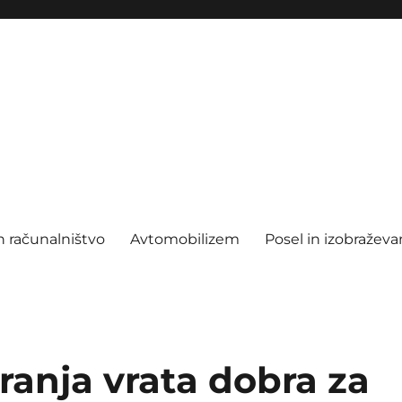
n računalništvo
Avtomobilizem
Posel in izobraževa
ranja vrata dobra za