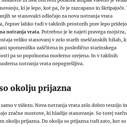
za nekatere ni nek bistveni podatek ampak vseeno je velik
anovanju, ki je lepo, kot pa, če je razcapano in škripajoče.
anjih se stanovalci odločajo za nova notranja vrata
a, čeprav lahko tudi v takšnih prostorih prav lepo pridejo
a notranja vrata
. Potrebno je le najeti pravega mojstra,
Obstaja veliko stanovanj v zelo starih meščanskih hišah, k
rani spomeniško zaščitena in posledično starinskega
josti pa so popolnoma moderno urejena. In v takšnih
oderna notranja vrata nepogrešljiva.
 so okolju prijazna
 samo v videzu. Nova notranja vrata zelo dobro tesnijo i
o zračne mostove, ki hladijo stanovanje. So torej varč
em okolju prijazna. Do okolja so prijazna tudi zato, ker so