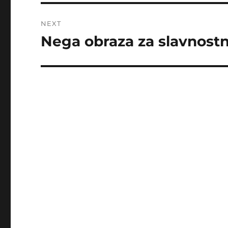
NEXT
Nega obraza za slavnostni
Next
post: