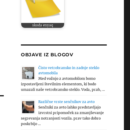
skoda enyaq
OBJAVE IZ BLOGOV
Čisto vetrobransko in zadnje steklo
avtomobila
Med vožnjo z avtomobilom bomo
izpostavljeni številnim elementom, ki bodo
umazali naše vetrobransko steklo. Voda, prah, …
Različne vrste senčnikov za avto
Senčniki za avto lahko predstavljajo
izvrstni pripomoček za zmanjševanje
segrevanja notranjosti vozila. prav tako dobro
poskrbijo …