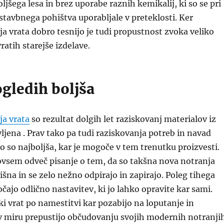
ljšega lesa in brez uporabe raznih kemikalij, ki so se pri
e stavbnega pohištva uporabljale v preteklosti. Ker
 vrata dobro tesnijo je tudi propustnost zvoka veliko
ratih starejše izdelave.
gledih boljša
a vrata
so rezultat dolgih let raziskovanj materialov iz
vljena . Prav tako pa tudi raziskovanja potreb in navad
o so najboljša, kar je mogoče v tem trenutku proizvesti.
ovsem odveč pisanje o tem, da so takšna nova notranja
išna in se zelo nežno odpirajo in zapirajo. Poleg tihega
ajo odlično nastavitev, ki jo lahko opravite kar sami.
ki vrat po namestitvi kar pozabijo na loputanje in
 v miru prepustijo občudovanju svojih modernih notranji