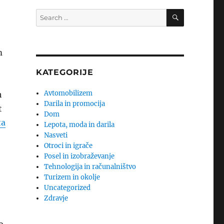
SEARCH
Search
for:
m
KATEGORIJE
Avtomobilizem
h
Darila in promocija
t
Dom
ta
Lepota, moda in darila
Nasveti
Otroci in igrače
Posel in izobraževanje
Tehnologija in računalništvo
Turizem in okolje
Uncategorized
Zdravje