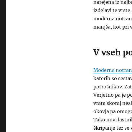
narejena iz najbo
izdelavi te vrst
moderna notranja
manjša, kot pri v
V vseh po
Moderna notranj
katerih so sesta
potrošnikov. Zat
Verjetno pa je p
vrata skoraj nesl
okovja pa omogoč
Tako novi lastni
škripanje ter se