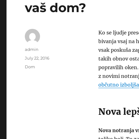
vaš dom?
Ko se ljudje pre
bivanja vsaj na 
Author
admin
vsak poskuša zag
Posted
July 22, 2016
takih obnov osta
on
Categories
Dom
popravilih oken.
z novimi notranj
občutno izboljša
Nova lep
Nova notranja v