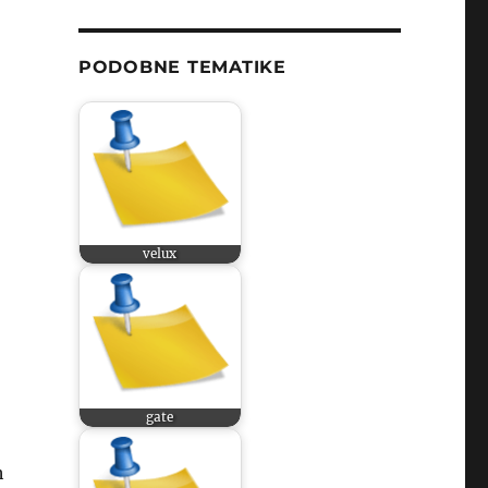
PODOBNE TEMATIKE
velux
gate
h