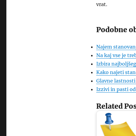
vrat.
Podobne ob
Najem stanovanja
Na kaj vse je tre
Izbira najboljše
Kako najeti stan
Glavne lastnost
Izzivi in pasti 
Related Pos