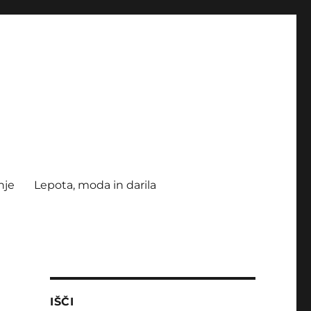
nje
Lepota, moda in darila
IŠČI