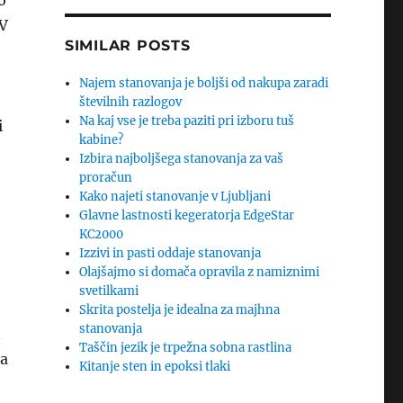
o
 V
SIMILAR POSTS
Najem stanovanja je boljši od nakupa zaradi
številnih razlogov
Na kaj vse je treba paziti pri izboru tuš
i
kabine?
Izbira najboljšega stanovanja za vaš
proračun
Kako najeti stanovanje v Ljubljani
Glavne lastnosti kegeratorja EdgeStar
KC2000
Izzivi in pasti oddaje stanovanja
Olajšajmo si domača opravila z namiznimi
svetilkami
Skrita postelja je idealna za majhna
stanovanja
n
Taščin jezik je trpežna sobna rastlina
na
Kitanje sten in epoksi tlaki