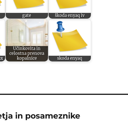
gate
škoda enyaq iv
Učinkovita in
celostna prenova
ux
kopalnice
skoda enyaq
etja in posameznike