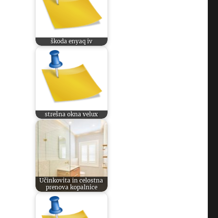
škoda enyaq iv
strešna okna velux
Učinkovita in celostna
prenova kopalnice