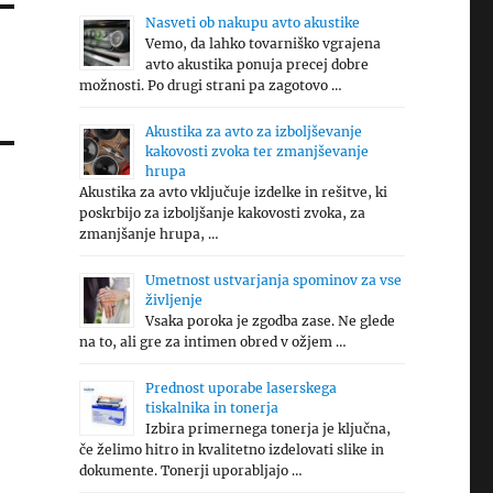
Nasveti ob nakupu avto akustike
Vemo, da lahko tovarniško vgrajena
avto akustika ponuja precej dobre
možnosti. Po drugi strani pa zagotovo …
Akustika za avto za izboljševanje
kakovosti zvoka ter zmanjševanje
hrupa
Akustika za avto vključuje izdelke in rešitve, ki
poskrbijo za izboljšanje kakovosti zvoka, za
zmanjšanje hrupa, …
Umetnost ustvarjanja spominov za vse
življenje
Vsaka poroka je zgodba zase. Ne glede
na to, ali gre za intimen obred v ožjem …
Prednost uporabe laserskega
tiskalnika in tonerja
Izbira primernega tonerja je ključna,
če želimo hitro in kvalitetno izdelovati slike in
dokumente. Tonerji uporabljajo …