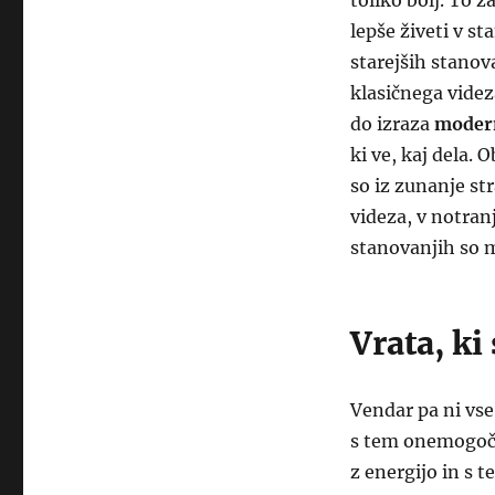
toliko bolj. To 
lepše živeti v st
starejših stanov
klasičnega videz
do izraza
modern
ki ve, kaj dela. 
so iz zunanje st
videza, v notran
stanovanjih so m
Vrata, ki
Vendar pa ni vse
s tem onemogočaj
z energijo in s t