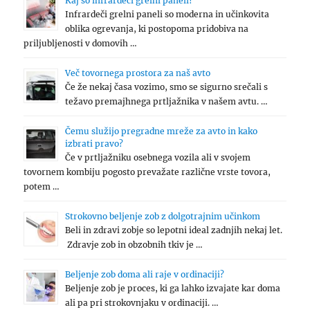
Kaj so infrardeči grelni paneli?
Infrardeči grelni paneli so moderna in učinkovita
oblika ogrevanja, ki postopoma pridobiva na
priljubljenosti v domovih …
Več tovornega prostora za naš avto
Če že nekaj časa vozimo, smo se sigurno srečali s
težavo premajhnega prtljažnika v našem avtu. …
Čemu služijo pregradne mreže za avto in kako
izbrati pravo?
Če v prtljažniku osebnega vozila ali v svojem
tovornem kombiju pogosto prevažate različne vrste tovora,
potem …
Strokovno beljenje zob z dolgotrajnim učinkom
Beli in zdravi zobje so lepotni ideal zadnjih nekaj let.
Zdravje zob in obzobnih tkiv je …
Beljenje zob doma ali raje v ordinaciji?
Beljenje zob je proces, ki ga lahko izvajate kar doma
ali pa pri strokovnjaku v ordinaciji. …