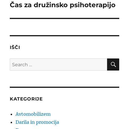
Čas za družinsko psihoterapijo
Next
post:
IŠČI
SE
Search
for:
KATEGORIJE
Avtomobilizem
Darila in promocija