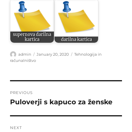
supernova darilna
kartica
darilna kartica
Author
Posted
Categories
admin
January 20, 2020
Tehnologija in
on
računalništvo
Post
PREVIOUS
navigation
Puloverji s kapuco za ženske
Previous
post:
NEXT