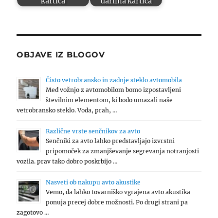
kartica
darilna kartica
OBJAVE IZ BLOGOV
Čisto vetrobransko in zadnje steklo avtomobila
Med vožnjo z avtomobilom bomo izpostavljeni
številnim elementom, ki bodo umazali naše
vetrobransko steklo. Voda, prah, …
Različne vrste senčnikov za avto
Senčniki za avto lahko predstavljajo izvrstni
pripomoček za zmanjševanje segrevanja notranjosti
vozila. prav tako dobro poskrbijo …
Nasveti ob nakupu avto akustike
Vemo, da lahko tovarniško vgrajena avto akustika
ponuja precej dobre možnosti. Po drugi strani pa
zagotovo …