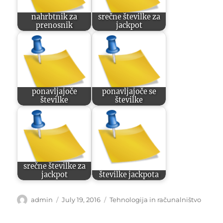
nahrbtnik za
srečne številke za
prenosnik
jackpot
ponavljajoče
ponavljajoče se
številke
številke
srečne številke za
jackpot
številke jackpota
Author
Posted
Categories
admin
July 19, 2016
Tehnologija in računalništvo
on