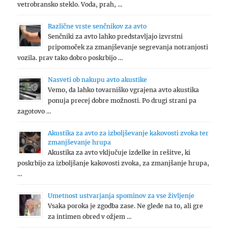
vetrobransko steklo. Voda, prah, …
Različne vrste senčnikov za avto
Senčniki za avto lahko predstavljajo izvrstni
pripomoček za zmanjševanje segrevanja notranjosti
vozila. prav tako dobro poskrbijo …
Nasveti ob nakupu avto akustike
Vemo, da lahko tovarniško vgrajena avto akustika
ponuja precej dobre možnosti. Po drugi strani pa
zagotovo …
Akustika za avto za izboljševanje kakovosti zvoka ter
zmanjševanje hrupa
Akustika za avto vključuje izdelke in rešitve, ki
poskrbijo za izboljšanje kakovosti zvoka, za zmanjšanje hrupa,
…
Umetnost ustvarjanja spominov za vse življenje
Vsaka poroka je zgodba zase. Ne glede na to, ali gre
za intimen obred v ožjem …