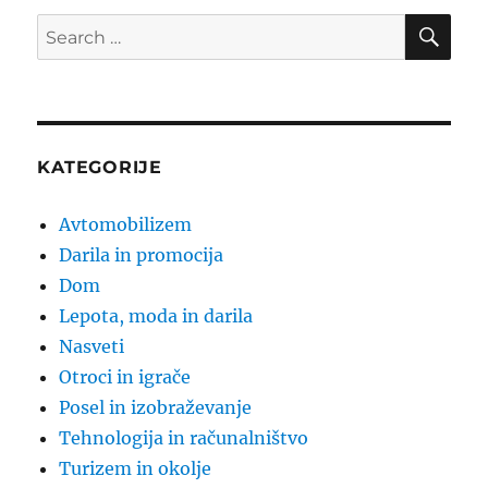
SE
Search
for:
KATEGORIJE
Avtomobilizem
Darila in promocija
Dom
Lepota, moda in darila
Nasveti
Otroci in igrače
Posel in izobraževanje
Tehnologija in računalništvo
Turizem in okolje