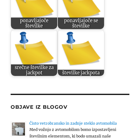
ponavljajoče
ponavljajoče se
številke
številke
srečne številke za
jackpot
številke jackpota
OBJAVE IZ BLOGOV
Čisto vetrobransko in zadnje steklo avtomobila
Med vožnjo z avtomobilom bomo izpostavljeni
številnim elementom, ki bodo umazali naše