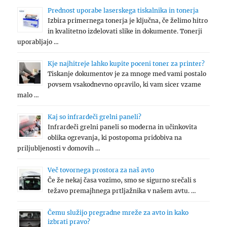
Prednost uporabe laserskega tiskalnika in tonerja
Izbira primernega tonerja je ključna, če želimo hitro
in kvalitetno izdelovati slike in dokumente. Tonerji
uporabljajo …
Kje najhitreje lahko kupite poceni toner za printer?
Tiskanje dokumentov je za mnoge med vami postalo
povsem vsakodnevno opravilo, ki vam sicer vzame
malo …
Kaj so infrardeči grelni paneli?
Infrardeči grelni paneli so moderna in učinkovita
oblika ogrevanja, ki postopoma pridobiva na
priljubljenosti v domovih …
Več tovornega prostora za naš avto
Če že nekaj časa vozimo, smo se sigurno srečali s
težavo premajhnega prtljažnika v našem avtu. …
Čemu služijo pregradne mreže za avto in kako
izbrati pravo?