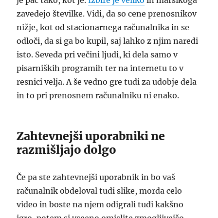
je pač tako, kot je.
Izbire je veliko
in marsikoga
zavedejo številke. Vidi, da so cene prenosnikov
nižje, kot od stacionarnega računalnika in se
odloči, da si ga bo kupil, saj lahko z njim naredi
isto. Seveda pri večini ljudi, ki dela samo v
pisarniških programih ter na internetu to v
resnici velja. A še vedno gre tudi za udobje dela
in to pri prenosnem računalniku ni enako.
Zahtevnejši uporabniki ne
razmišljajo dolgo
Če pa ste zahtevnejši uporabnik in bo vaš
računalnik obdeloval tudi slike, morda celo
video in boste na njem odigrali tudi kakšno