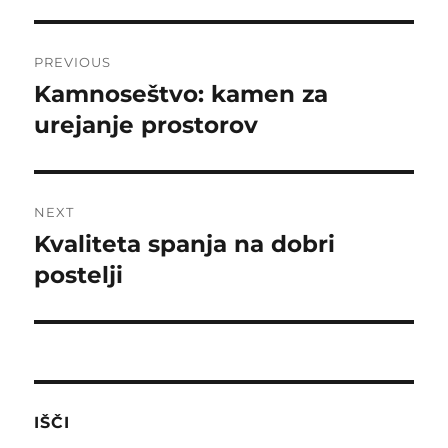
Post
PREVIOUS
navigation
Kamnoseštvo: kamen za
Previous
post:
urejanje prostorov
NEXT
Kvaliteta spanja na dobri
Next
post:
postelji
IŠČI