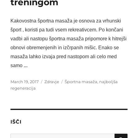
treningom
Kakovostna športna masaža je osnova za
vrhunski
šport
, koristi pa tudi vsem rekreativcem. Po končani
vadbi ali nastopu športna masaža pripomore k hitrejši
obnovi obremenjenih in izčrpanih mišic. Enako se
masaža lahko izvaja pred nastopom ali celo med
…
samo
Posted
Categories
Tags
March 19, 2017
Zdravje
Športna masaža
,
najboljša
on
regeneracija
IŠČI
SE
Search