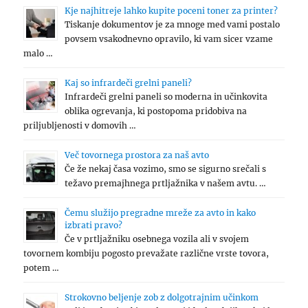
Kje najhitreje lahko kupite poceni toner za printer?
Tiskanje dokumentov je za mnoge med vami postalo
povsem vsakodnevno opravilo, ki vam sicer vzame
malo …
Kaj so infrardeči grelni paneli?
Infrardeči grelni paneli so moderna in učinkovita
oblika ogrevanja, ki postopoma pridobiva na
priljubljenosti v domovih …
Več tovornega prostora za naš avto
Če že nekaj časa vozimo, smo se sigurno srečali s
težavo premajhnega prtljažnika v našem avtu. …
Čemu služijo pregradne mreže za avto in kako
izbrati pravo?
Če v prtljažniku osebnega vozila ali v svojem
tovornem kombiju pogosto prevažate različne vrste tovora,
potem …
Strokovno beljenje zob z dolgotrajnim učinkom