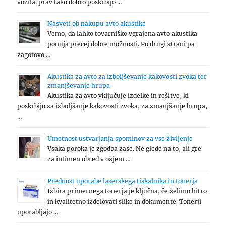
vozila. prav tako dobro poskrbijo …
Nasveti ob nakupu avto akustike
Vemo, da lahko tovarniško vgrajena avto akustika
ponuja precej dobre možnosti. Po drugi strani pa
zagotovo …
Akustika za avto za izboljševanje kakovosti zvoka ter
zmanjševanje hrupa
Akustika za avto vključuje izdelke in rešitve, ki
poskrbijo za izboljšanje kakovosti zvoka, za zmanjšanje hrupa,
…
Umetnost ustvarjanja spominov za vse življenje
Vsaka poroka je zgodba zase. Ne glede na to, ali gre
za intimen obred v ožjem …
Prednost uporabe laserskega tiskalnika in tonerja
Izbira primernega tonerja je ključna, če želimo hitro
in kvalitetno izdelovati slike in dokumente. Tonerji
uporabljajo …