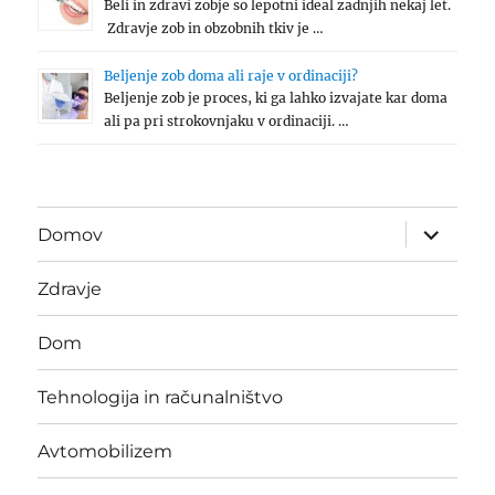
Beli in zdravi zobje so lepotni ideal zadnjih nekaj let.
Zdravje zob in obzobnih tkiv je …
Beljenje zob doma ali raje v ordinaciji?
Beljenje zob je proces, ki ga lahko izvajate kar doma
ali pa pri strokovnjaku v ordinaciji. …
expand
Domov
child
menu
Zdravje
Dom
Tehnologija in računalništvo
Avtomobilizem